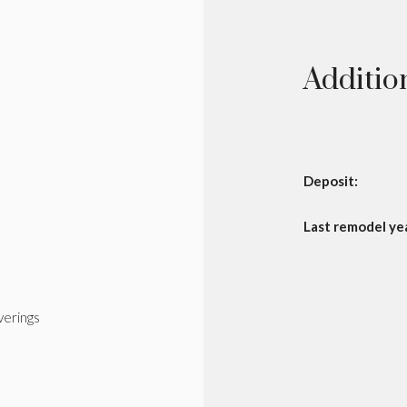
Additio
Deposit:
Last remodel ye
erings