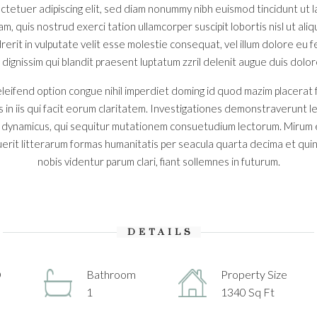
ctetuer adipiscing elit, sed diam nonummy nibh euismod tincidunt ut
iam, quis nostrud exerci tation ullamcorper suscipit lobortis nisl ut a
erit in vulputate velit esse molestie consequat, vel illum dolore eu feu
ignissim qui blandit praesent luptatum zzril delenit augue duis dolore t
leifend option congue nihil imperdiet doming id quod mazim placerat
s in iis qui facit eorum claritatem. Investigationes demonstraverunt l
s dynamicus, qui sequitur mutationem consuetudium lectorum. Mirum 
rit litterarum formas humanitatis per seacula quarta decima et qui
nobis videntur parum clari, fiant sollemnes in futurum.
DETAILS
D
Bathroom
Property Size
1
1340 Sq Ft