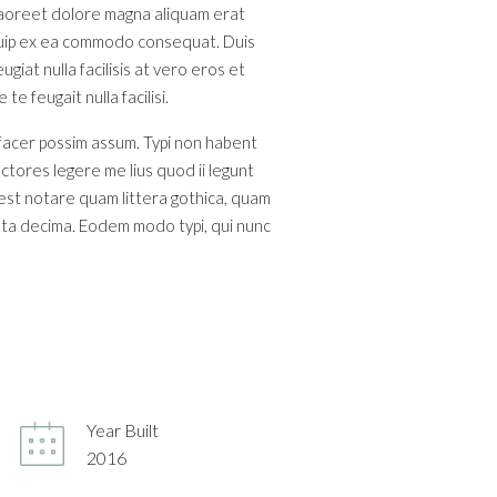
 laoreet dolore magna aliquam erat
liquip ex ea commodo consequat. Duis
giat nulla facilisis at vero eros et
e feugait nulla facilisi.
 facer possim assum. Typi non habent
ectores legere me lius quod ii legunt
est notare quam littera gothica, quam
nta decima. Eodem modo typi, qui nunc
Year Built
2016