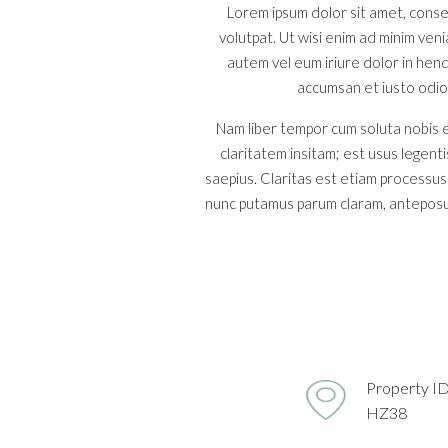
Lorem ipsum dolor sit amet, conse
volutpat. Ut wisi enim ad minim ven
autem vel eum iriure dolor in hendr
accumsan et iusto odio d
Nam liber tempor cum soluta nobis e
claritatem insitam; est usus legenti
saepius. Claritas est etiam processu
nunc putamus parum claram, anteposue
Property I
HZ38