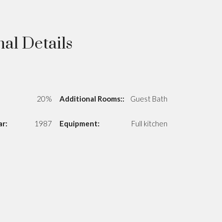
nal Details
20%
Additional Rooms::
Guest Bath
ar:
1987
Equipment:
Full kitchen