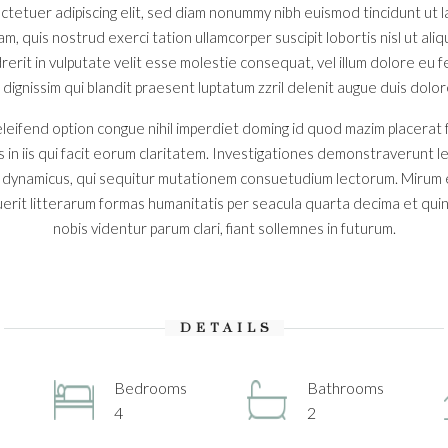
ctetuer adipiscing elit, sed diam nonummy nibh euismod tincidunt ut
iam, quis nostrud exerci tation ullamcorper suscipit lobortis nisl ut a
erit in vulputate velit esse molestie consequat, vel illum dolore eu feu
ignissim qui blandit praesent luptatum zzril delenit augue duis dolore t
leifend option congue nihil imperdiet doming id quod mazim placerat
s in iis qui facit eorum claritatem. Investigationes demonstraverunt l
s dynamicus, qui sequitur mutationem consuetudium lectorum. Mirum 
rit litterarum formas humanitatis per seacula quarta decima et qui
nobis videntur parum clari, fiant sollemnes in futurum.
DETAILS
Bedrooms
Bathrooms
4
2