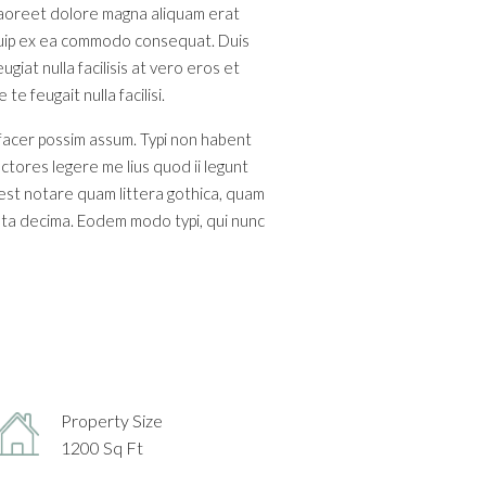
 laoreet dolore magna aliquam erat
liquip ex ea commodo consequat. Duis
giat nulla facilisis at vero eros et
e feugait nulla facilisi.
 facer possim assum. Typi non habent
ectores legere me lius quod ii legunt
est notare quam littera gothica, quam
nta decima. Eodem modo typi, qui nunc
Property Size
1200 Sq Ft