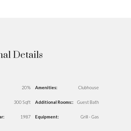
nal Details
20%
Amenities:
Clubhouse
300 Sqft
Additional Rooms::
Guest Bath
ar:
1987
Equipment:
Grill - Gas