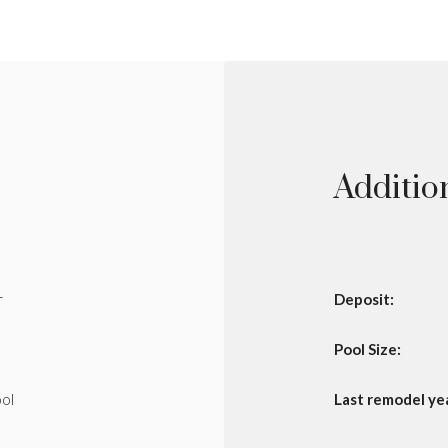
Additio
r
Deposit:
Pool Size:
ol
Last remodel ye