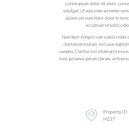
Lorem ipsum dolor sit amet, conse
volutpat. Ut wisi enim ad minim ven
autem vel eum iriure dolor in hendr
accumsan et iusto odio d
Nam liber tempor cum soluta nobis e
claritatem insitam; est usus legenti
saepius. Claritas est etiam processu
nunc putamus parum claram, anteposue
Property ID
HZ17